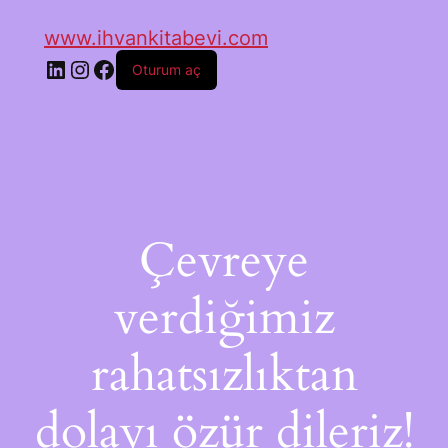
www.ihvankitabevi.com
Oturum aç
Çevreye
verdiğimiz
rahatsızlıktan
dolayı özür dileriz!