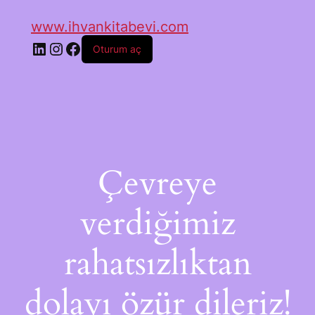
www.ihvankitabevi.com
Oturum aç
Çevreye
verdiğimiz
rahatsızlıktan
dolayı özür dileriz!