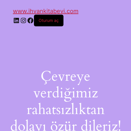
www.ihvankitabevi.com
Oturum aç
Çevreye
verdiğimiz
rahatsızlıktan
dolayı özür dileriz!