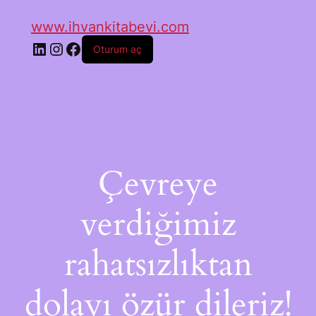
www.ihvankitabevi.com
Oturum aç
Çevreye
verdiğimiz
rahatsızlıktan
dolayı özür dileriz!