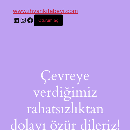
www.ihvankitabevi.com
Oturum aç
Çevreye
verdiğimiz
rahatsızlıktan
dolayı özür dileriz!