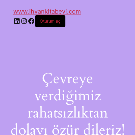
www.ihvankitabevi.com
Oturum aç
Çevreye
verdiğimiz
rahatsızlıktan
dolayı özür dileriz!