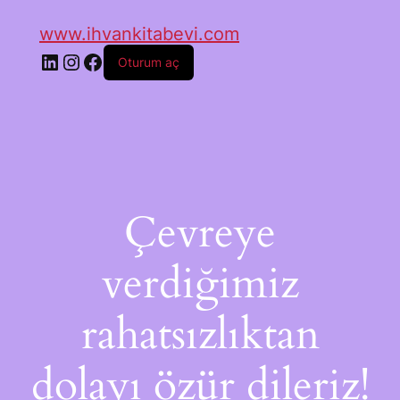
www.ihvankitabevi.com
Oturum aç
Çevreye
verdiğimiz
rahatsızlıktan
dolayı özür dileriz!