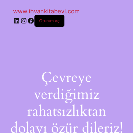
www.ihvankitabevi.com
Oturum aç
Çevreye
verdiğimiz
rahatsızlıktan
dolayı özür dileriz!