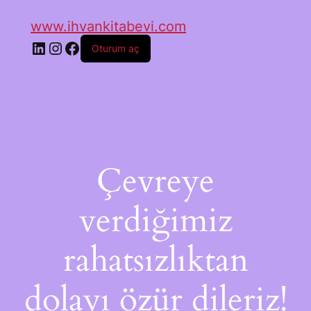
www.ihvankitabevi.com
Oturum aç
Çevreye
verdiğimiz
rahatsızlıktan
dolayı özür dileriz!