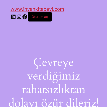
www.ihvankitabevi.com
Oturum aç
Çevreye
verdiğimiz
rahatsızlıktan
dolayı özür dileriz!