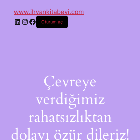
www.ihvankitabevi.com
Oturum aç
Çevreye
verdiğimiz
rahatsızlıktan
dolayı özür dileriz!