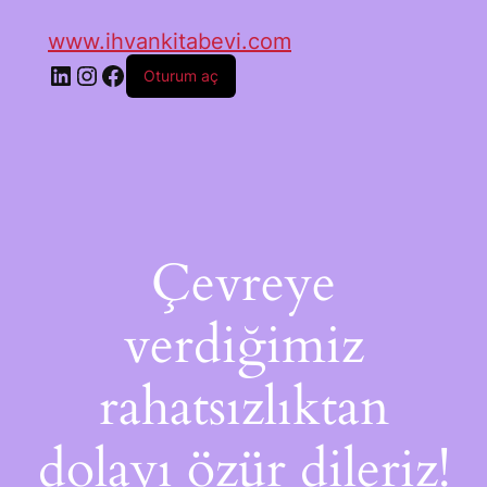
www.ihvankitabevi.com
Oturum aç
Çevreye
verdiğimiz
rahatsızlıktan
dolayı özür dileriz!