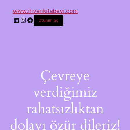
www.ihvankitabevi.com
Oturum aç
Çevreye
verdiğimiz
rahatsızlıktan
dolayı özür dileriz!