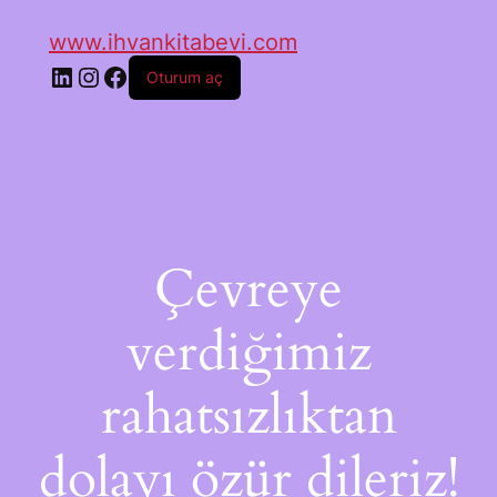
www.ihvankitabevi.com
Oturum aç
Çevreye
verdiğimiz
rahatsızlıktan
dolayı özür dileriz!