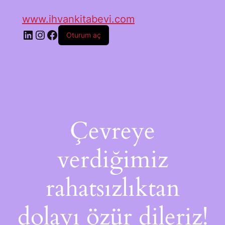
www.ihvankitabevi.com
Oturum aç
Çevreye
verdiğimiz
rahatsızlıktan
dolayı özür dileriz!