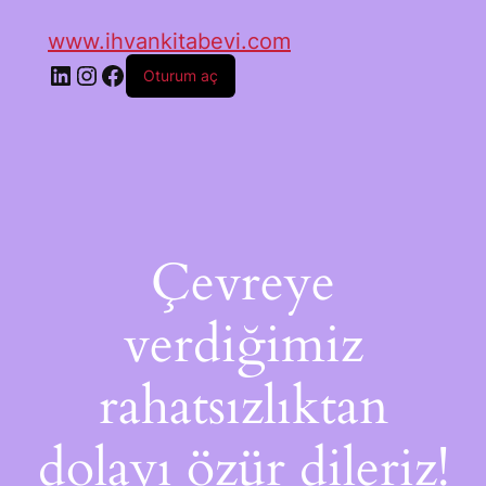
www.ihvankitabevi.com
Oturum aç
Çevreye
verdiğimiz
rahatsızlıktan
dolayı özür dileriz!