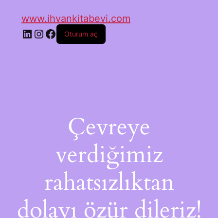
www.ihvankitabevi.com
Oturum aç
Çevreye
verdiğimiz
rahatsızlıktan
dolayı özür dileriz!