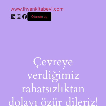
www.ihvankitabevi.com
Oturum aç
Çevreye
verdiğimiz
rahatsızlıktan
dolayı özür dileriz!