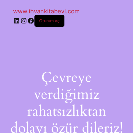
www.ihvankitabevi.com
Oturum aç
Çevreye
verdiğimiz
rahatsızlıktan
dolayı özür dileriz!