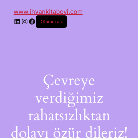
www.ihvankitabevi.com
Oturum aç
Çevreye
verdiğimiz
rahatsızlıktan
dolayı özür dileriz!