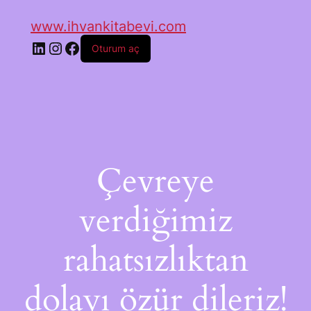
www.ihvankitabevi.com
Oturum aç
Çevreye
verdiğimiz
rahatsızlıktan
dolayı özür dileriz!