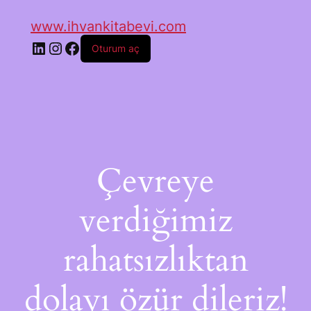
www.ihvankitabevi.com
Oturum aç
Çevreye
verdiğimiz
rahatsızlıktan
dolayı özür dileriz!