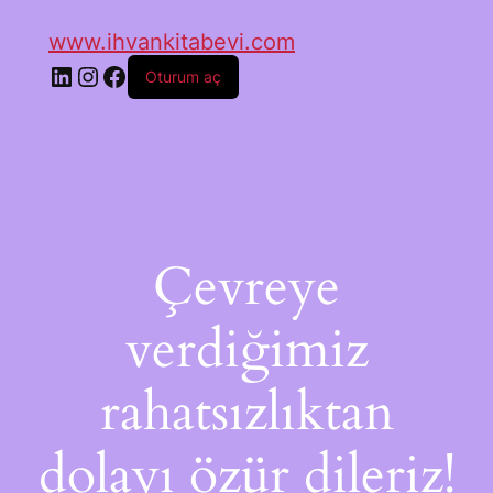
www.ihvankitabevi.com
Oturum aç
Çevreye
verdiğimiz
rahatsızlıktan
dolayı özür dileriz!