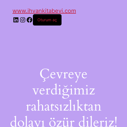
www.ihvankitabevi.com
Oturum aç
Çevreye
verdiğimiz
rahatsızlıktan
dolayı özür dileriz!