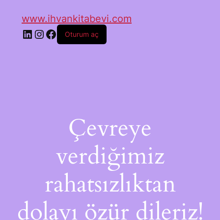
www.ihvankitabevi.com
Oturum aç
Çevreye
verdiğimiz
rahatsızlıktan
dolayı özür dileriz!