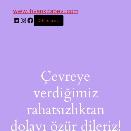
www.ihvankitabevi.com
Oturum aç
Çevreye
verdiğimiz
rahatsızlıktan
dolayı özür dileriz!