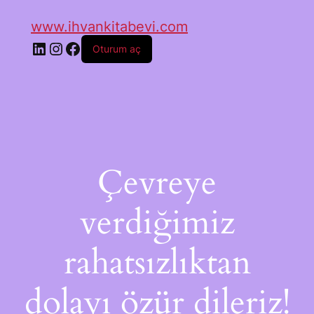
www.ihvankitabevi.com
Oturum aç
Çevreye
verdiğimiz
rahatsızlıktan
dolayı özür dileriz!